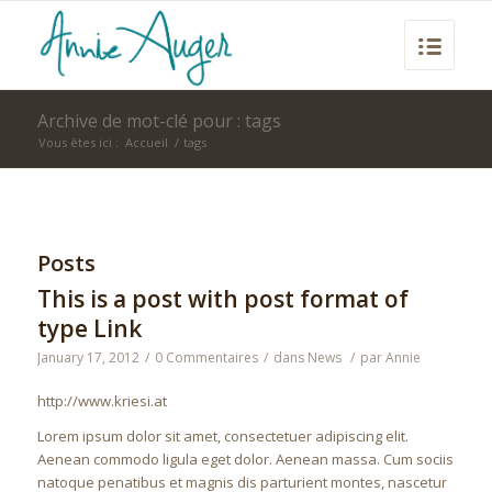
Archive de mot-clé pour : tags
Vous êtes ici :
Accueil
/
tags
Posts
This is a post with post format of
type Link
January 17, 2012
/
0 Commentaires
/
dans
News
/
par
Annie
http://www.kriesi.at
Lorem ipsum dolor sit amet, consectetuer adipiscing elit.
Aenean commodo ligula eget dolor. Aenean massa. Cum sociis
natoque penatibus et magnis dis parturient montes, nascetur