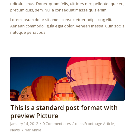
ridiculus mus. Donec quam felis, ultricies nec, pellentesque eu,
pretium quis, sem. Nulla consequat massa quis enim.
Lorem ipsum dolor sit amet, consectetuer adipiscing elit.
Aenean commodo ligula eget dolor. Aenean massa. Cum sociis
natoque penatibus.
This is a standard post format with
preview Picture
January 14, 2012
/
0 Commentaires
/
dans
Frontpage Article
,
News
/
par
Annie