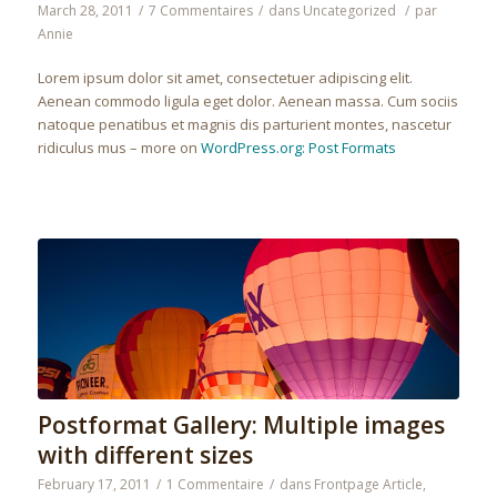
March 28, 2011
/
7 Commentaires
/
dans
Uncategorized
/
par
Annie
Lorem ipsum dolor sit amet, consectetuer adipiscing elit.
Aenean commodo ligula eget dolor. Aenean massa. Cum sociis
natoque penatibus et magnis dis parturient montes, nascetur
ridiculus mus – more on
WordPress.org: Post Formats
Postformat Gallery: Multiple images
with different sizes
February 17, 2011
/
1 Commentaire
/
dans
Frontpage Article
,