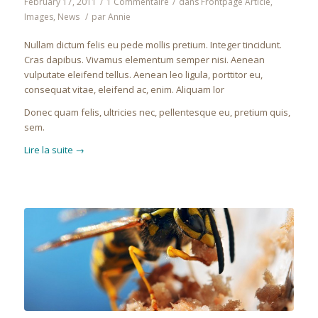
February 17, 2011
/
1 Commentaire
/
dans
Frontpage Article
,
Images
,
News
/
par
Annie
Nullam dictum felis eu pede mollis pretium. Integer tincidunt.
Cras dapibus. Vivamus elementum semper nisi. Aenean
vulputate eleifend tellus. Aenean leo ligula, porttitor eu,
consequat vitae, eleifend ac, enim. Aliquam lor
Donec quam felis, ultricies nec, pellentesque eu, pretium quis,
sem.
Lire la suite
→