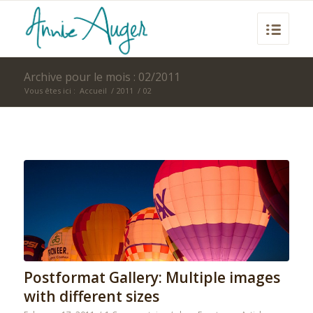
Archive pour le mois : 02/2011
Vous êtes ici :
Accueil
/
2011
/
02
Postformat Gallery: Multiple images
with different sizes