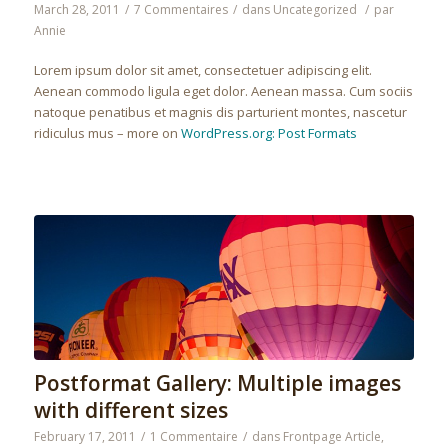
March 28, 2011
/
7 Commentaires
/
dans
Uncategorized
/
par
Annie
Lorem ipsum dolor sit amet, consectetuer adipiscing elit.
Aenean commodo ligula eget dolor. Aenean massa. Cum sociis
natoque penatibus et magnis dis parturient montes, nascetur
ridiculus mus – more on
WordPress.org: Post Formats
Postformat Gallery: Multiple images
with different sizes
February 17, 2011
/
1 Commentaire
/
dans
Frontpage Article
,