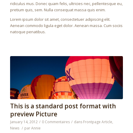
ridiculus mus. Donec quam felis, ultricies nec, pellentesque eu,
pretium quis, sem. Nulla consequat massa quis enim.
Lorem ipsum dolor sit amet, consectetuer adipiscing elit.
Aenean commodo ligula eget dolor. Aenean massa. Cum sociis
natoque penatibus.
This is a standard post format with
preview Picture
January 14, 2012
/
0 Commentaires
/
dans
Frontpage Article
,
News
/
par
Annie