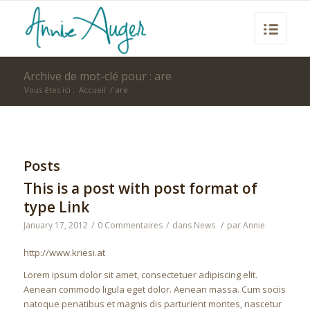
Archive de mot-clé pour : are
Vous êtes ici :
Accueil
/
are
Posts
This is a post with post format of
type Link
January 17, 2012
/
0 Commentaires
/
dans
News
/
par
Annie
http://www.kriesi.at
Lorem ipsum dolor sit amet, consectetuer adipiscing elit.
Aenean commodo ligula eget dolor. Aenean massa. Cum sociis
natoque penatibus et magnis dis parturient montes, nascetur